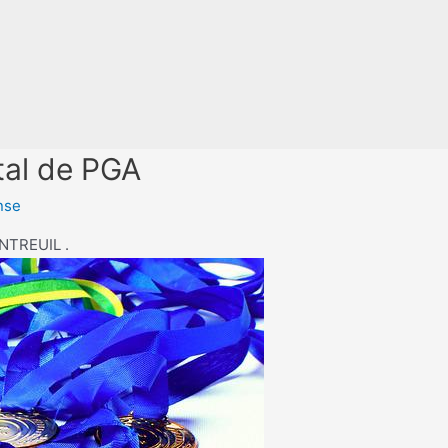
al de PGA
nse
NTREUIL .