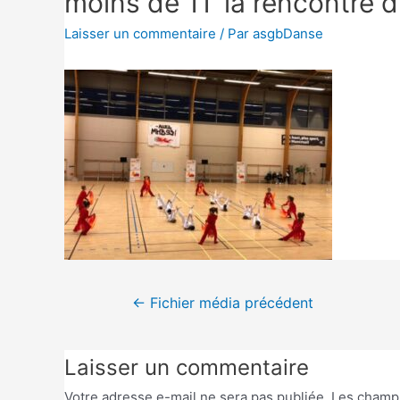
moins de 11 ‘la rencontre d
Laisser un commentaire
/ Par
asgbDanse
←
Fichier média précédent
Laisser un commentaire
Votre adresse e-mail ne sera pas publiée.
Les champs