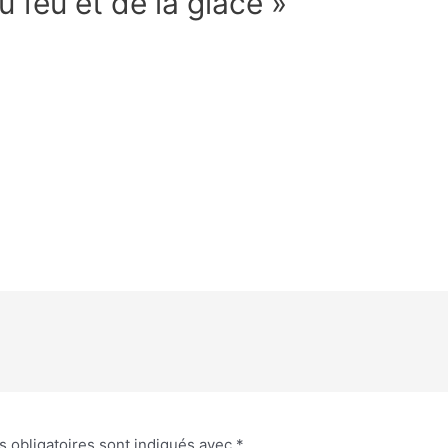
u feu et de la glace »
 obligatoires sont indiqués avec
*